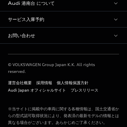
Audi 港南台 について
Audi認定中古車検索
サービス入庫予約
Audi 港南台 店舗情報
Audi 港南台 運営会社概要
お問い合わせ
Audi 港南台 サービス入庫予約
定期点検 / 車検 料金表
各種お問い合わせ
© VOLKSWAGEN Group Japan K.K. All rights
reserved.
運営会社概要
採用情報
個人情報保護方針
Audi Japan オフィシャルサイト
プレスリリース
※当サイトに掲載中の車両に関する各種情報は、国土交通省か
らの型式認可取得状況により、発表済の最新モデルの情報とは
異なる場合がございます。あらかじめご了承ください。