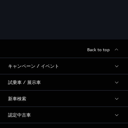
Back to top
キャンペーン / イベント
試乗車 / 展示車
全国統一イベント
ディーラー独自イベント
新車検索
試乗予約
試乗車・展示車一覧
認定中古車
新車検索