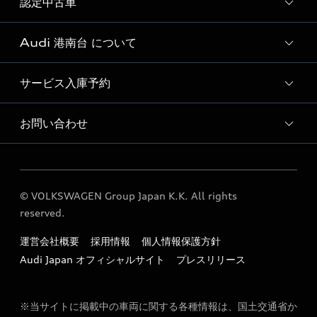
認定中古車
新車検索
Audi 港南台 について
Audi認定中古車検索
サービス入庫予約
Audi 港南台 店舗情報
Audi 港南台 運営会社概要
お問い合わせ
Audi 港南台 サービス入庫予約
定期点検 / 車検 料金表
各種お問い合わせ
© VOLKSWAGEN Group Japan K.K. All rights
reserved.
運営会社概要
採用情報
個人情報保護方針
Audi Japan オフィシャルサイト
プレスリリース
※当サイトに掲載中の車両に関する各種情報は、国土交通省か